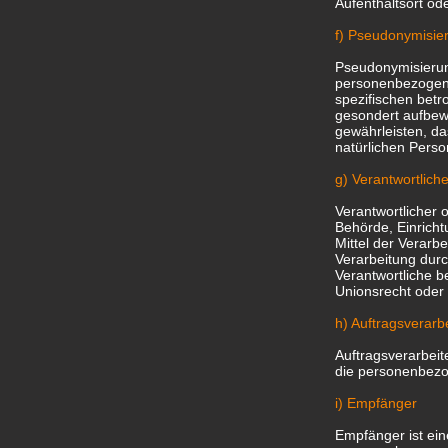
Aufenthaltsort od
f) Pseudonymisie
Pseudonymisierung
personenbezogene
spezifischen betr
gesondert aufbew
gewährleisten, da
natürlichen Pers
g) Verantwortliche
Verantwortlicher o
Behörde, Einricht
Mittel der Verarb
Verarbeitung durc
Verantwortliche 
Unionsrecht oder
h) Auftragsverarbe
Auftragsverarbeite
die personenbezog
i) Empfänger
Empfänger ist ein