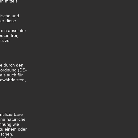
n mittels
nische und
er diese
 ein absoluter
rson frei,
ns zu
ie durch den
rordnung (DS-
als auch für
ewährleisten,
tifizierbare
ine natürliche
ennung wie
zu einem oder
ischen,