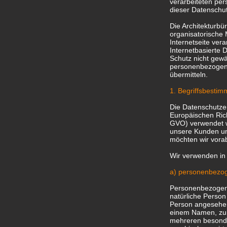
verarbeiteten pe
dieser Datenschut
Die Architekturbü
organisatorische
Internetseite ve
Internetbasierte 
Schutz nicht gewä
personenbezogene
übermitteln.
1. Begriffsbesti
Die Datenschutzer
Europäischen Ric
GVO) verwendet wu
unsere Kunden und
möchten wir vorab
Wir verwenden in 
a) personenbezo
Personenbezogene D
natürliche Person 
Person angesehen,
einem Namen, zu 
mehreren besonde