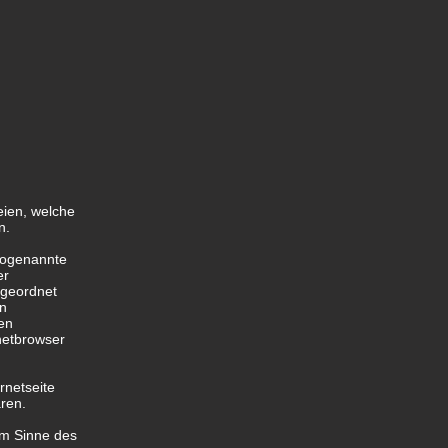
eien, welche
n.
 sogenannte
er
ugeordnet
en
en
netbrowser
rnetseite
ären.
im Sinne des