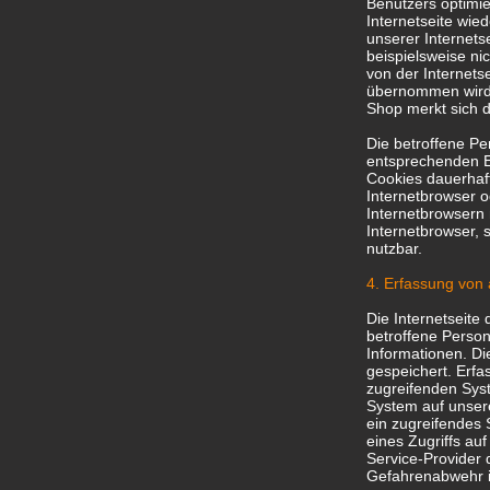
Benutzers optimie
Internetseite wi
unserer Internets
beispielsweise ni
von der Internet
übernommen wird. 
Shop merkt sich di
Die betroffene Pe
entsprechenden E
Cookies dauerhaft
Internetbrowser o
Internetbrowsern 
Internetbrowser, 
nutzbar.
4. Erfassung von
Die Internetseite 
betroffene Perso
Informationen. Di
gespeichert. Erf
zugreifenden Syst
System auf unsere
ein zugreifendes 
eines Zugriffs auf
Service-Provider 
Gefahrenabwehr i