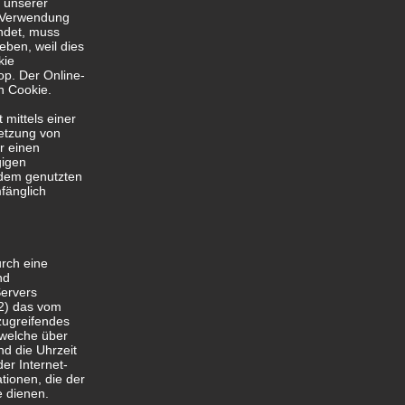
r unserer
e Verwendung
endet, muss
eben, weil dies
kie
op. Der Online-
in Cookie.
 mittels einer
Setzung von
r einen
gigen
 dem genutzten
fänglich
urch eine
nd
Servers
(2) das vom
zugreifendes
 welche über
nd die Uhrzeit
der Internet-
tionen, die der
e dienen.