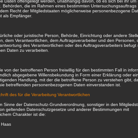
 Daten offengelegt werden, unabhängig davon, ob es sich bei ihr um e
ht. Behörden, die im Rahmen eines bestimmten Untersuchungsauftrag
 dem Recht der Mitgliedstaaten möglicherweise personenbezogene Dat
ht als Empfänger.
atürliche oder juristische Person, Behörde, Einrichtung oder andere Stel
n, dem Verantwortlichen, dem Auftragsverarbeiter und den Personen, d
antwortung des Verantwortlichen oder des Auftragsverarbeiters befugt s
n Daten zu verarbeiten.
ede von der betroffenen Person freiwillig für den bestimmten Fall in info
ndlich abgegebene Willensbekundung in Form einer Erklärung oder ein
tigenden Handlung, mit der die betroffene Person zu verstehen gibt, da
 sie betreffenden personenbezogenen Daten einverstanden ist.
rift des für die Verarbeitung Verantwortlichen
im Sinne der Datenschutz-Grundverordnung, sonstiger in den Mitglieds
on geltenden Datenschutzgesetze und anderer Bestimmungen mit
ichem Charakter ist die:
. Haas