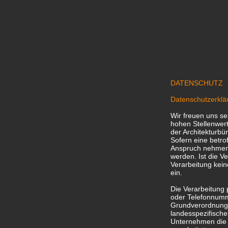
HOME
BÜRO
QUALIFIKATION
REFEREN
DATENSCHUTZ
Datenschutzerklä
Wir freuen uns s
hohen Stellenwert
der Architekturbü
Sofern eine betr
Anspruch nehmen 
werden. Ist die V
Verarbeitung kein
ein.
Die Verarbeitung
oder Telefonnumme
Grundverordnung 
landesspezifisch
Unternehmen die 