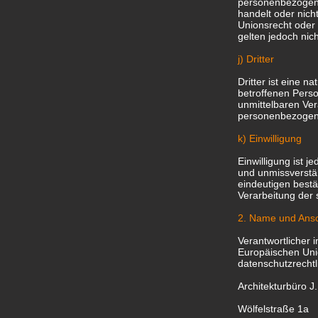
personenbezogene
handelt oder nic
Unionsrecht oder
gelten jedoch nic
j) Dritter
Dritter ist eine n
betroffenen Perso
unmittelbaren Ver
personenbezogene
k) Einwilligung
Einwilligung ist j
und unmissverstä
eindeutigen bestä
Verarbeitung der
2. Name und Ansch
Verantwortlicher 
Europäischen Uni
datenschutzrechtl
Architekturbüro J
Wölfelstraße 1a