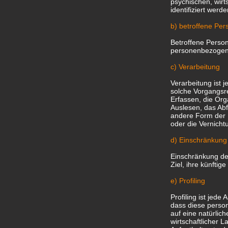
psychischen, wirts
identifiziert werd
b) betroffene Per
Betroffene Person 
personenbezogene
c) Verarbeitung
Verarbeitung ist 
solche Vorgangs
Erfassen, die Or
Auslesen, das Abf
andere Form der B
oder die Vernicht
d) Einschränkung
Einschränkung de
Ziel, ihre künfti
e) Profiling
Profiling ist jed
dass diese perso
auf eine natürlic
wirtschaftlicher L