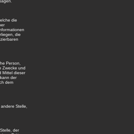
usagen.
elche die
ner
Informationen
liegen, die
izierbaren
sche Person,
ie Zwecke und
Mittel dieser
 kann der
ach dem
 andere Stelle,
Stelle, der