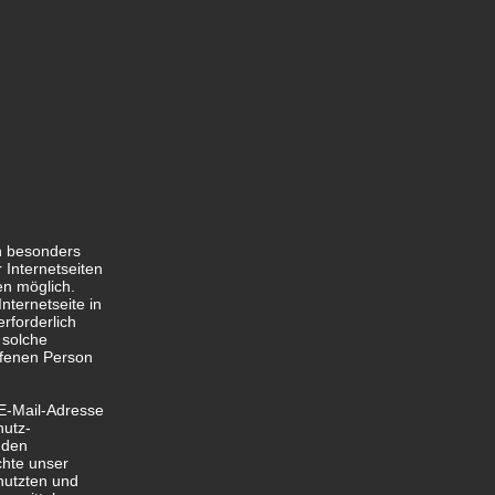
NSCHUTZ
n besonders
 Internetseiten
en möglich.
ternetseite in
rforderlich
 solche
offenen Person
 E-Mail-Adresse
hutz-
nden
chte unser
nutzten und