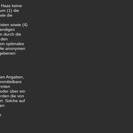
. Haas keine
um (1) die
wie die
isten sowie (4)
wendigen
n durch die
, den
ein optimales
 Die anonymen
egebenen
ften Angaben,
nmittelbare
annten
 oder über ein
erden die von
t. Solche auf
hen
r