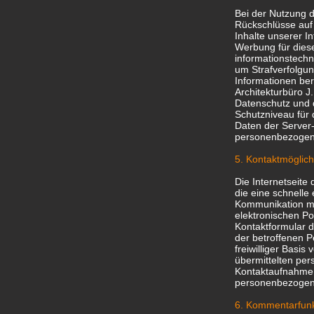
Bei der Nutzung d
Rückschlüsse auf 
Inhalte unserer In
Werbung für diese
informationstechn
um Strafverfolgun
Informationen be
Architekturbüro J
Datenschutz und d
Schutzniveau für
Daten der Server
personenbezogen
5. Kontaktmöglichk
Die Internetseite
die eine schnell
Kommunikation mi
elektronischen Po
Kontaktformular d
der betroffenen 
freiwilliger Basis
übermittelten pe
Kontaktaufnahme z
personenbezogene
6. Kommentarfunkt