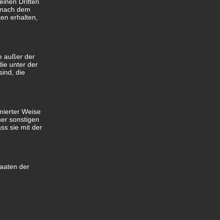
inen Dritten
s nach dem
en erhalten,
le außer der
ie unter der
ind, die
rmierter Weise
er sonstigen
ss sie mit der
taaten der