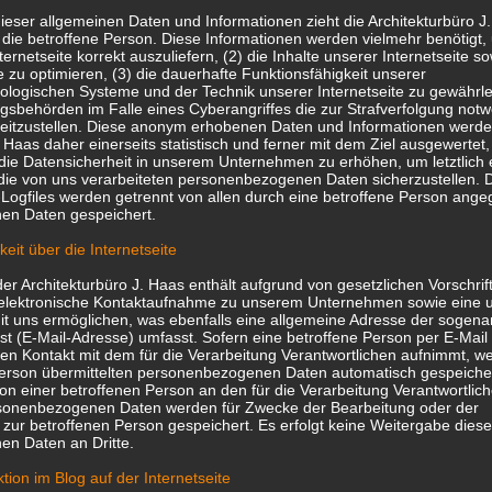
ieser allgemeinen Daten und Informationen zieht die Architekturbüro J
die betroffene Person. Diese Informationen werden vielmehr benötigt, 
ternetseite korrekt auszuliefern, (2) die Inhalte unserer Internetseite so
 zu optimieren, (3) die dauerhafte Funktionsfähigkeit unserer
ologischen Systeme und der Technik unserer Internetseite zu gewährle
gsbehörden im Falle eines Cyberangriffes die zur Strafverfolgung not
reitzustellen. Diese anonym erhobenen Daten und Informationen werde
. Haas daher einerseits statistisch und ferner mit dem Ziel ausgewertet
ie Datensicherheit in unserem Unternehmen zu erhöhen, um letztlich 
 die von uns verarbeiteten personenbezogenen Daten sicherzustellen.
-Logfiles werden getrennt von allen durch eine betroffene Person ang
en Daten gespeichert.
eit über die Internetseite
 der Architekturbüro J. Haas enthält aufgrund von gesetzlichen Vorschri
e elektronische Kontaktaufnahme zu unserem Unternehmen sowie eine u
t uns ermöglichen, was ebenfalls eine allgemeine Adresse der sogen
st (E-Mail-Adresse) umfasst. Sofern eine betroffene Person per E-Mail
en Kontakt mit dem für die Verarbeitung Verantwortlichen aufnimmt, w
Person übermittelten personenbezogenen Daten automatisch gespeicher
 von einer betroffenen Person an den für die Verarbeitung Verantwortlic
rsonenbezogenen Daten werden für Zwecke der Bearbeitung oder der
ur betroffenen Person gespeichert. Es erfolgt keine Weitergabe diese
n Daten an Dritte.
ion im Blog auf der Internetseite