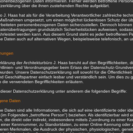
rsonenbezogenen Daten informieren. Ferner werden betroffene Persone
zerklärung über die ihnen zustehenden Rechte aufgeklärt.
ro J. Haas hat als für die Verarbeitung Verantwortlicher zahlreiche tech
 Maßnahmen umgesetzt, um einen möglichst lückenlosen Schutz der üb
rarbeiteten personenbezogenen Daten sicherzustellen. Dennoch können
Datenübertragungen grundsätzlich Sicherheitslücken aufweisen, sodass
hrleistet werden kann. Aus diesem Grund steht es jeder betroffenen Pe
 Daten auch auf alternativen Wegen, beispielsweise telefonisch, an u
mmungen
klärung der Architekturbüro J. Haas beruht auf den Begrifflichkeiten, d
htlinien- und Verordnungsgeber beim Erlass der Datenschutz-Grundve
rden. Unsere Datenschutzerklärung soll sowohl für die Öffentlichkeit 
 Geschäftspartner einfach lesbar und verständlich sein. Um dies zu g
 die verwendeten Begrifflichkeiten erläutern.
dieser Datenschutzerklärung unter anderem die folgenden Begriffe:
gene Daten
aten sind alle Informationen, die sich auf eine identifizierte oder iden
(im Folgenden „betroffene Person“) beziehen. Als identifizierbar wird e
 die direkt oder indirekt, insbesondere mittels Zuordnung zu einer K
einer Kennnummer, zu Standortdaten, zu einer Online-Kennung oder 
ren Merkmalen, die Ausdruck der physischen, physiologischen, genet