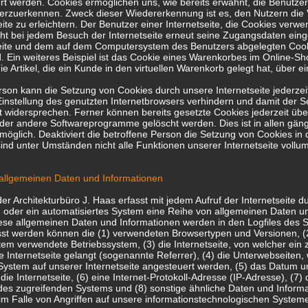
rt werden. Cookies ermöglichen uns, wie bereits erwähnt, die Benutze
ederzuerkennen. Zweck dieser Wiedererkennung ist es, den Nutzern di
eite zu erleichtern. Der Benutzer einer Internetseite, die Cookies verw
cht bei jedem Besuch der Internetseite erneut seine Zugangsdaten eing
seite und dem auf dem Computersystem des Benutzers abgelegten Coo
Ein weiteres Beispiel ist das Cookie eines Warenkorbes im Online-Sh
e Artikel, die ein Kunde in den virtuellen Warenkorb gelegt hat, über e
rson kann die Setzung von Cookies durch unsere Internetseite jederzeit
instellung des genutzten Internetbrowsers verhindern und damit der 
 widersprechen. Ferner können bereits gesetzte Cookies jederzeit übe
der andere Softwareprogramme gelöscht werden. Dies ist in allen gän
möglich. Deaktiviert die betroffene Person die Setzung von Cookies in
sind unter Umständen nicht alle Funktionen unserer Internetseite vollum
 allgemeinen Daten und Informationen
der Architekturbüro J. Haas erfasst mit jedem Aufruf der Internetseite d
n oder ein automatisiertes System eine Reihe von allgemeinen Daten u
ese allgemeinen Daten und Informationen werden in den Logfiles des 
asst werden können die (1) verwendeten Browsertypen und Versionen, 
em verwendete Betriebssystem, (3) die Internetseite, von welcher ein 
 Internetseite gelangt (sogenannte Referrer), (4) die Unterwebseiten,
System auf unserer Internetseite angesteuert werden, (5) das Datum u
 die Internetseite, (6) eine Internet-Protokoll-Adresse (IP-Adresse), (7) 
des zugreifenden Systems und (8) sonstige ähnliche Daten und Informa
m Falle von Angriffen auf unsere informationstechnologischen System