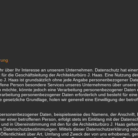
ZEN
LEISTUNGEN
KONTAKT
IMPRESSUM
DATE
rung
ehr über Ihr Interesse an unserem Unternehmen. Datenschutz hat eine
 für die Geschäftsleitung der Architekturbüro J. Haas. Eine Nutzung der
ro J. Haas ist grundsätzlich ohne jede Angabe personenbezogener Dat
offene Person besondere Services unseres Unternehmens über unsere In
möchte, könnte jedoch eine Verarbeitung personenbezogener Daten e
erarbeitung personenbezogener Daten erforderlich und besteht für eine
e gesetzliche Grundlage, holen wir generell eine Einwilligung der betr
 personenbezogener Daten, beispielsweise des Namens, der Anschrift,
r einer betroffenen Person, erfolgt stets im Einklang mit der Datensc
und in Übereinstimmung mit den für die Architekturbüro J. Haas gelte
en Datenschutzbestimmungen. Mittels dieser Datenschutzerklärung mö
Öffentlichkeit über Art, Umfang und Zweck der von uns erhobenen, ge