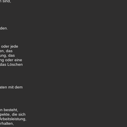
n sind,
rden.
g oder jede
en, das
ung, das
ng oder eine
, das Löschen
aten mit dem
in besteht,
ekte, die sich
rbeitsleistung,
rhalten,