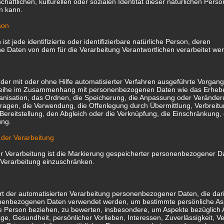
chaftlichen, kulturellen oder sozialen Identität dieser natürlichen Perso
en kann.
son
ist jede identifizierte oder identifizierbare natürliche Person, deren
 Daten von dem für die Verarbeitung Verantwortlichen verarbeitet we
jeder mit oder ohne Hilfe automatisierter Verfahren ausgeführte Vorgan
reihe im Zusammenhang mit personenbezogenen Daten wie das Erheb
ganisation, das Ordnen, die Speicherung, die Anpassung oder Veränder
ragen, die Verwendung, die Offenlegung durch Übermittlung, Verbreitu
ereitstellung, den Abgleich oder die Verknüpfung, die Einschränkung
ung.
 der Verarbeitung
r Verarbeitung ist die Markierung gespeicherter personenbezogener D
ge Verarbeitung einzuschränken.
e Art der automatisierten Verarbeitung personenbezogener Daten, die dar
nenbezogenen Daten verwendet werden, um bestimmte persönliche Asp
he Person beziehen, zu bewerten, insbesondere, um Aspekte bezüglich A
age, Gesundheit, persönlicher Vorlieben, Interessen, Zuverlässigkeit, Ve